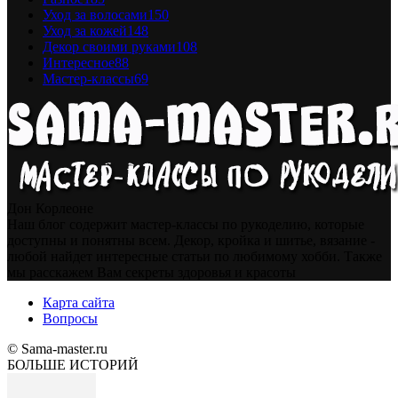
Уход за волосами
150
Уход за кожей
148
Декор своими руками
108
Интересное
88
Мастер-классы
69
Дон Корлеоне
Наш блог содержит мастер-классы по рукоделию, которые
доступны и понятны всем. Декор, кройка и шитье, вязание -
любой найдет интересные статьи по любимому хобби. Также
мы расскажем Вам секреты здоровья и красоты
Карта сайта
Вопросы
© Sama-master.ru
БОЛЬШЕ ИСТОРИЙ