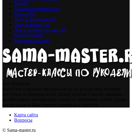
Еда
302
Дизайн и интерьер
202
Разное
185
Уход за волосами
150
Уход за кожей
148
Декор своими руками
108
Интересное
88
Мастер-классы
69
Дон Корлеоне
Наш блог содержит мастер-классы по рукоделию, которые
доступны и понятны всем. Декор, кройка и шитье, вязание -
любой найдет интересные статьи по любимому хобби. Также
мы расскажем Вам секреты здоровья и красоты
Карта сайта
Вопросы
© Sama-master.ru