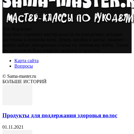
Дон Корлеоне
Наш блог содержит мастер-классы по рукоделию, которые
доступны и понятны всем. Декор, кройка и шитье, вязание -
любой найдет интересные статьи по любимому хобби. Также
мы расскажем Вам секреты здоровья и красоты
Карта сайта
Вопросы
© Sama-master.ru
БОЛЬШЕ ИСТОРИЙ
Продукты для поддержания здоровья волос
01.11.2021