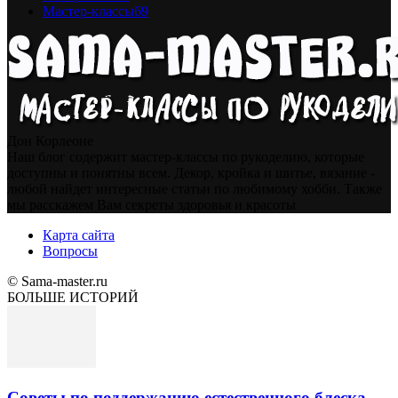
Мастер-классы
69
Дон Корлеоне
Наш блог содержит мастер-классы по рукоделию, которые
доступны и понятны всем. Декор, кройка и шитье, вязание -
любой найдет интересные статьи по любимому хобби. Также
мы расскажем Вам секреты здоровья и красоты
Карта сайта
Вопросы
© Sama-master.ru
БОЛЬШЕ ИСТОРИЙ
Советы по поддержанию естественного блеска