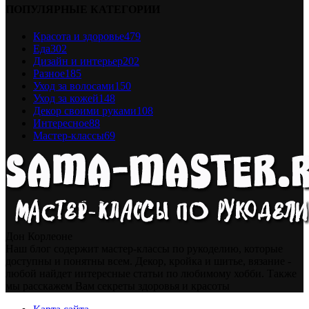
ПОПУЛЯРНЫЕ КАТЕГОРИИ
Красота и здоровье
479
Еда
302
Дизайн и интерьер
202
Разное
185
Уход за волосами
150
Уход за кожей
148
Декор своими руками
108
Интересное
88
Мастер-классы
69
Дон Корлеоне
Наш блог содержит мастер-классы по рукоделию, которые
доступны и понятны всем. Декор, кройка и шитье, вязание -
любой найдет интересные статьи по любимому хобби. Также
мы расскажем Вам секреты здоровья и красоты