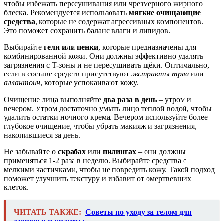
чтобы избежать пересушивания или чрезмерного жирного
блеска. Рекомендуется использовать
мягкие очищающие
средства
, которые не содержат агрессивных компонентов.
Это поможет сохранить баланс влаги и липидов.
Выбирайте
гели или пенки
, которые предназначены для
комбинированной кожи. Они должны эффективно удалять
загрязнения с T-зоны и не пересушивать щёки. Оптимально,
если в составе средств присутствуют
экстракты трав
или
аллантоин
, которые успокаивают кожу.
Очищение лица выполняйте
два раза в день
– утром и
вечером. Утром достаточно умыть лицо теплой водой, чтобы
удалить остатки ночного крема. Вечером используйте более
глубокое очищение, чтобы убрать макияж и загрязнения,
накопившиеся за день.
Не забывайте о
скрабах
или
пилингах
– они должны
применяться 1-2 раза в неделю. Выбирайте средства с
мелкими частичками, чтобы не повредить кожу. Такой подход
поможет улучшить текстуру и избавит от омертвевших
клеток.
ЧИТАТЬ ТАКЖЕ:
Советы по уходу за телом для
здоровья и красоты