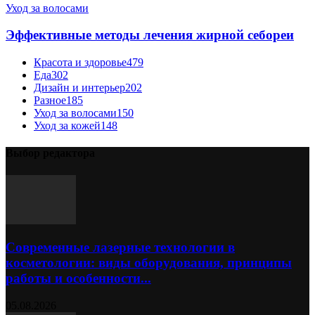
Уход за волосами
Эффективные методы лечения жирной себореи
Красота и здоровье
479
Еда
302
Дизайн и интерьер
202
Разное
185
Уход за волосами
150
Уход за кожей
148
Выбор редактора
Современные лазерные технологии в
косметологии: виды оборудования, принципы
работы и особенности...
05.08.2026