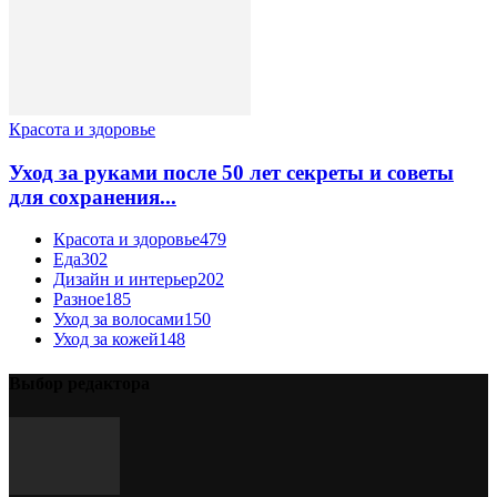
Красота и здоровье
Уход за руками после 50 лет секреты и советы
для сохранения...
Красота и здоровье
479
Еда
302
Дизайн и интерьер
202
Разное
185
Уход за волосами
150
Уход за кожей
148
Выбор редактора