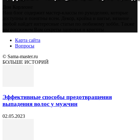
Дон Корлеоне
Наш блог содержит мастер-классы по рукоделию, которые
доступны и понятны всем. Декор, кройка и шитье, вязание -
любой найдет интересные статьи по любимому хобби. Также
мы расскажем Вам секреты здоровья и красоты
Карта сайта
Вопросы
© Sama-master.ru
БОЛЬШЕ ИСТОРИЙ
Эффективные способы предотвращения
выпадения волос у мужчин
02.05.2023