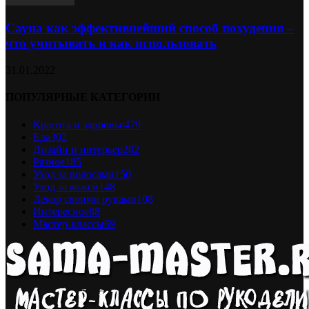
Сауна как эффективнейший способ похудения –
что учитывать и как использовать
31.01.2022
ПОПУЛЯРНЫЕ КАТЕГОРИИ
Красота и здоровье
479
Еда
302
Дизайн и интерьер
202
Разное
185
Уход за волосами
150
Уход за кожей
148
Декор своими руками
108
Интересное
88
Мастер-классы
69