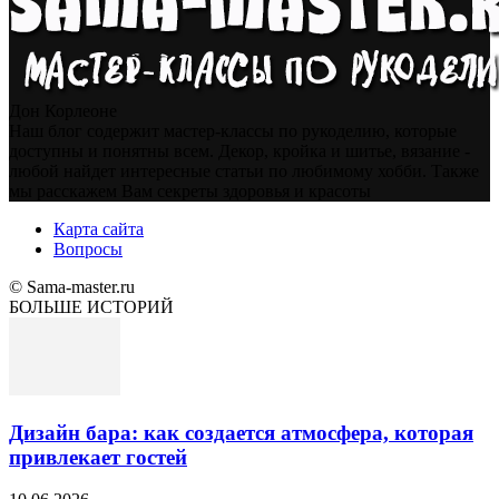
Дон Корлеоне
Наш блог содержит мастер-классы по рукоделию, которые
доступны и понятны всем. Декор, кройка и шитье, вязание -
любой найдет интересные статьи по любимому хобби. Также
мы расскажем Вам секреты здоровья и красоты
Карта сайта
Вопросы
© Sama-master.ru
БОЛЬШЕ ИСТОРИЙ
Дизайн бара: как создается атмосфера, которая
привлекает гостей