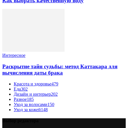
Как выбрать качественную воду
Интересное
Раскрытие тайн судьбы: метод Каттакара для
вычисления даты брака
Красота и здоровье
479
Еда
302
Дизайн и интерьер
202
Разное
185
Уход за волосами
150
Уход за кожей
148
Выбор редактора