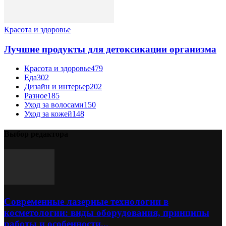
Красота и здоровье
Лучшие продукты для детоксикации организма
Красота и здоровье
479
Еда
302
Дизайн и интерьер
202
Разное
185
Уход за волосами
150
Уход за кожей
148
Выбор редактора
Современные лазерные технологии в
косметологии: виды оборудования, принципы
работы и особенности...