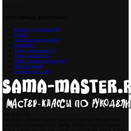
31.01.2022
ПОПУЛЯРНЫЕ КАТЕГОРИИ
Красота и здоровье
479
Еда
302
Дизайн и интерьер
202
Разное
185
Уход за волосами
150
Уход за кожей
148
Декор своими руками
108
Интересное
88
Мастер-классы
69
Дон Корлеоне
Наш блог содержит мастер-классы по рукоделию, которые
доступны и понятны всем. Декор, кройка и шитье, вязание -
любой найдет интересные статьи по любимому хобби. Также