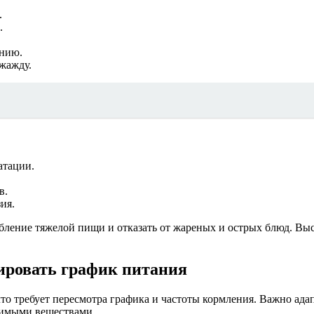
.
.
нию.
жажду.
атации.
в.
ия.
бление тяжелой пищи и отказать от жареных и острых блюд. Вы
ировать график питания
 что требует пересмотра графика и частоты кормления. Важно а
димыми веществами.