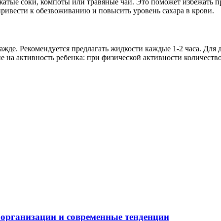
ыжатые соки, компоты или травяные чаи. Это поможет избежать 
привести к обезвоживанию и повысить уровень сахара в крови.
ажде. Рекомендуется предлагать жидкости каждые 1-2 часа. Для 
ие на активность ребенка: при физической активности количеств
 организации и современные тенденции