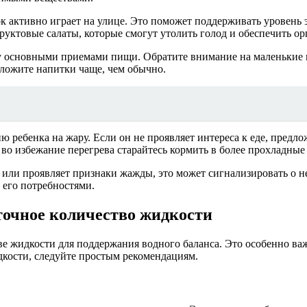
к активно играет на улице. Это поможет поддерживать уровень э
фруктовые салаты, которые смогут утолить голод и обеспечить о
у основными приемами пищи. Обратите внимание на маленькие п
дложите напитки чаще, чем обычно.
 ребенка на жару. Если он не проявляет интереса к еде, предл
 во избежание перегрева старайтесь кормить в более прохладные 
ым или проявляет признаки жажды, это может сигнализировать о
 его потребностями.
точное количество жидкости
жидкости для поддержания водного баланса. Это особенно важно
дкости, следуйте простым рекомендациям.