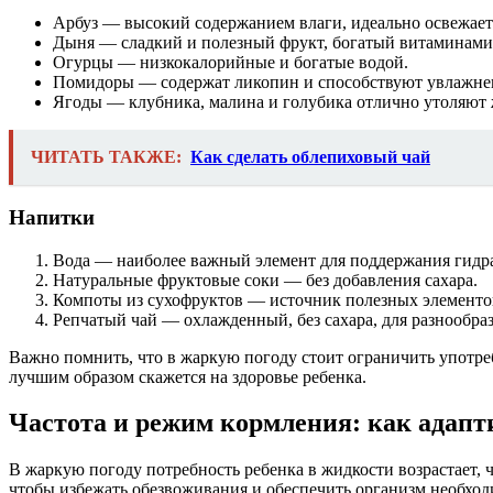
Арбуз — высокий содержанием влаги, идеально освежает
Дыня — сладкий и полезный фрукт, богатый витаминами
Огурцы — низкокалорийные и богатые водой.
Помидоры — содержат ликопин и способствуют увлажне
Ягоды — клубника, малина и голубика отлично утоляют 
ЧИТАТЬ ТАКЖЕ:
Как сделать облепиховый чай
Напитки
Вода — наиболее важный элемент для поддержания гидр
Натуральные фруктовые соки — без добавления сахара.
Компоты из сухофруктов — источник полезных элементо
Репчатый чай — охлажденный, без сахара, для разнообраз
Важно помнить, что в жаркую погоду стоит ограничить употре
лучшим образом скажется на здоровье ребенка.
Частота и режим кормления: как адапт
В жаркую погоду потребность ребенка в жидкости возрастает,
чтобы избежать обезвоживания и обеспечить организм необхо