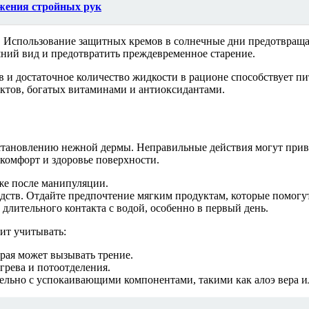
жения стройных рук
. Использование защитных кремов в солнечные дни предотвраща
ний вид и предотвратить преждевременное старение.
в и достаточное количество жидкости в рационе способствует п
ктов, богатых витаминами и антиоксидантами.
сстановлению нежной дермы. Неправильные действия могут при
комфорт и здоровье поверхности.
 же после манипуляции.
дств. Отдайте предпочтение мягким продуктам, которые помогут
 длительного контакта с водой, особенно в первый день.
ит учитывать:
орая может вызывать трение.
грева и потоотделения.
ельно с успокаивающими компонентами, такими как алоэ вера и