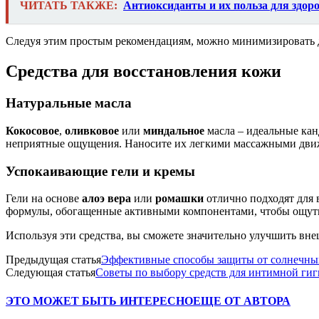
ЧИТАТЬ ТАКЖЕ:
Антиоксиданты и их польза для здор
Следуя этим простым рекомендациям, можно минимизировать дис
Средства для восстановления кожи
Натуральные масла
Кокосовое
,
оливковое
или
миндальное
масла – идеальные кан
неприятные ощущения. Наносите их легкими массажными движ
Успокаивающие гели и кремы
Гели на основе
алоэ вера
или
ромашки
отлично подходят для 
формулы, обогащенные активными компонентами, чтобы ощути
Используя эти средства, вы сможете значительно улучшить вн
Предыдущая статья
Эффективные способы защиты от солнечны
Следующая статья
Советы по выбору средств для интимной ги
ЭТО МОЖЕТ БЫТЬ ИНТЕРЕСНО
ЕЩЕ ОТ АВТОРА