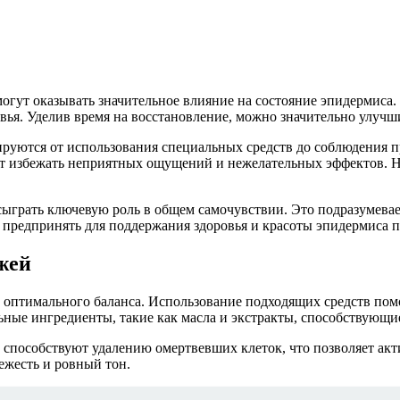
огут оказывать значительное влияние на состояние эпидермиса.
ья. Уделив время на восстановление, можно значительно улучш
ьируются от использования специальных средств до соблюдения п
жет избежать неприятных ощущений и нежелательных эффектов.
ыграть ключевую роль в общем самочувствии. Это подразумевае
 предпринять для поддержания здоровья и красоты эпидермиса п
жей
оптимального баланса. Использование подходящих средств помо
ьные ингредиенты, такие как масла и экстракты, способствующ
 способствуют удалению омертвевших клеток, что позволяет ак
ежесть и ровный тон.