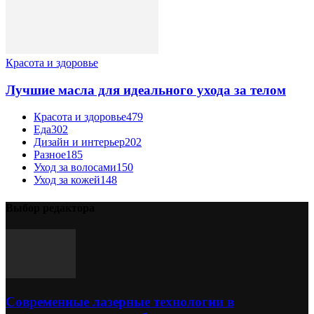
Красота и здоровье
Лучшие масла для идеального ухода за телом
Красота и здоровье
479
Еда
302
Дизайн и интерьер
202
Разное
185
Уход за волосами
150
Уход за кожей
148
Выбор редактора
Современные лазерные технологии в