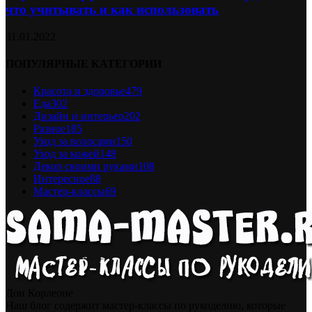
что учитывать и как использовать
31.01.2022
ПОПУЛЯРНЫЕ КАТЕГОРИИ
Красота и здоровье
479
Еда
302
Дизайн и интерьер
202
Разное
185
Уход за волосами
150
Уход за кожей
148
Декор своими руками
108
Интересное
88
Мастер-классы
69
Дон Корлеоне
Наш блог содержит мастер-классы по рукоделию, которые