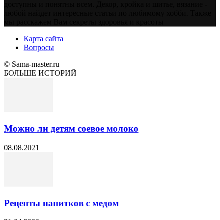
доступны и понятны всем. Декор, кройка и шитье, вязание -
любой найдет интересные статьи по любимому хобби. Также
мы расскажем Вам секреты здоровья и красоты
Карта сайта
Вопросы
© Sama-master.ru
БОЛЬШЕ ИСТОРИЙ
Можно ли детям соевое молоко
08.08.2021
Рецепты напитков с медом