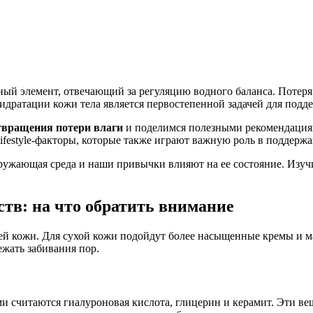
жный элемент, отвечающий за регуляцию водного баланса. Потер
дратации кожи тела является первостепенной задачей для подде
твращения потери влаги
и поделимся полезными рекомендациям
 lifestyle-факторы, которые также играют важную роль в поддерж
кружающая среда и наши привычки влияют на ее состояние. Изуч
в: на что обратить внимание
й кожи. Для сухой кожи подойдут более насыщенные кремы и ма
ежать забивания пор.
 считаются гиалуроновая кислота, глицерин и керамит. Эти ве