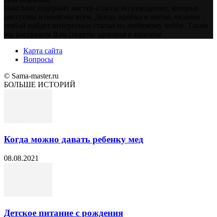
Наш блог содержит мастер-классы по рукоделию, которые
доступны и понятны всем. Декор, кройка и шитье, вязание -
любой найдет интересные статьи по любимому хобби. Также
мы расскажем Вам секреты здоровья и красоты
Карта сайта
Вопросы
© Sama-master.ru
БОЛЬШЕ ИСТОРИЙ
Когда можно давать ребенку мед
08.08.2021
Детское питание с рождения