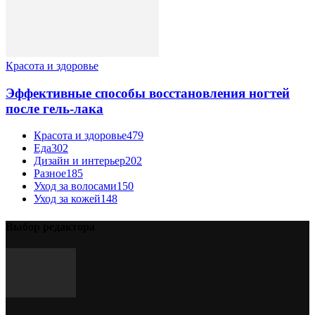
Красота и здоровье
Эффективные способы восстановления ногтей
после гель-лака
Красота и здоровье
479
Еда
302
Дизайн и интерьер
202
Разное
185
Уход за волосами
150
Уход за кожей
148
Выбор редактора