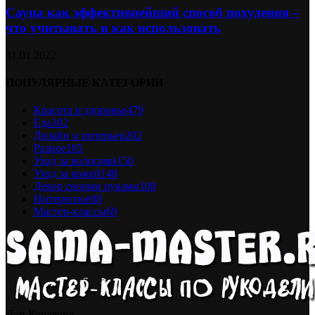
Сауна как эффективнейший способ похудения –
что учитывать и как использовать
31.01.2022
ПОПУЛЯРНЫЕ КАТЕГОРИИ
Красота и здоровье
479
Еда
302
Дизайн и интерьер
202
Разное
185
Уход за волосами
150
Уход за кожей
148
Декор своими руками
108
Интересное
88
Мастер-классы
69
Дон Корлеоне