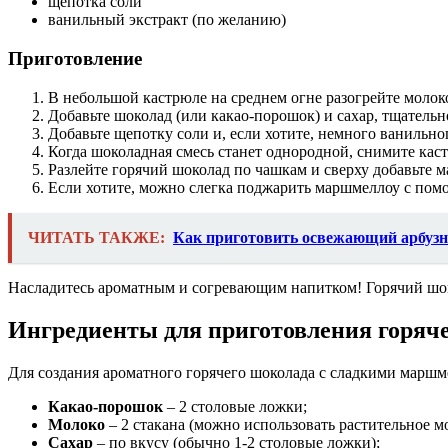
щепотка соли
ванильный экстракт (по желанию)
Приготовление
В небольшой кастрюле на среднем огне разогрейте молок
Добавьте шоколад (или какао-порошок) и сахар, тщательн
Добавьте щепотку соли и, если хотите, немного ванильног
Когда шоколадная смесь станет однородной, снимите кас
Разлейте горячий шоколад по чашкам и сверху добавьте 
Если хотите, можно слегка поджарить маршмеллоу с пом
ЧИТАТЬ ТАКЖЕ:
Как приготовить освежающий арбузн
Насладитесь ароматным и согревающим напитком! Горячий шоко
Ингредиенты для приготовления горяч
Для создания ароматного горячего шоколада с сладкими марш
Какао-порошок
– 2 столовые ложки;
Молоко
– 2 стакана (можно использовать растительное мо
Сахар
– по вкусу (обычно 1-2 столовые ложки);