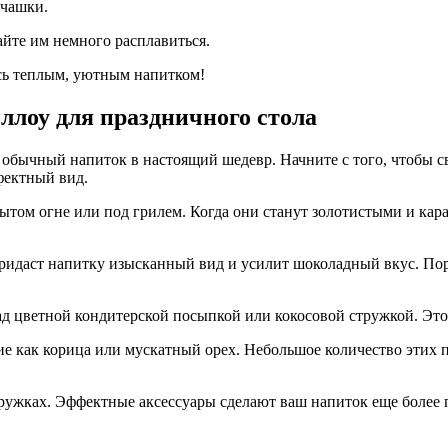
 чашки.
айте им немного расплавиться.
сь теплым, уютным напитком!
лоу для праздничного стола
обычный напиток в настоящий шедевр. Начните с того, чтобы с
фектный вид.
ытом огне или под грилем. Когда они станут золотистыми и кар
придаст напитку изысканный вид и усилит шоколадный вкус. По
ад цветной кондитерской посыпкой или кокосовой стружкой. Это 
кие как корица или мускатный орех. Небольшое количество этих
ружках. Эффектные аксессуары сделают ваш напиток еще более 