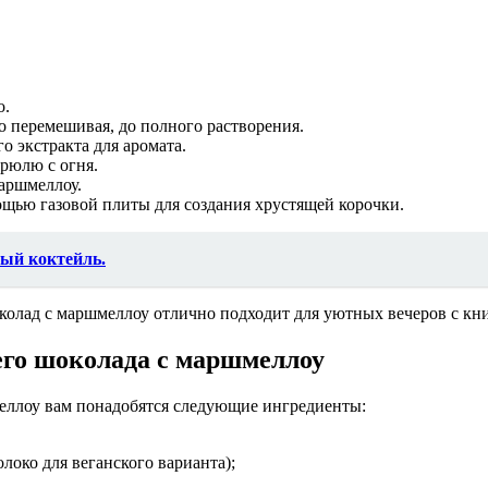
о.
о перемешивая, до полного растворения.
о экстракта для аромата.
трюлю с огня.
маршмеллоу.
ощью газовой плиты для создания хрустящей корочки.
ый коктейль.
лад с маршмеллоу отлично подходит для уютных вечеров с книг
его шоколада с маршмеллоу
меллоу вам понадобятся следующие ингредиенты:
локо для веганского варианта);