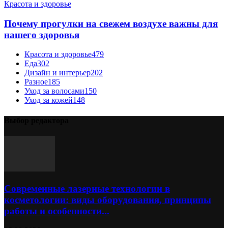
Красота и здоровье
Почему прогулки на свежем воздухе важны для
нашего здоровья
Красота и здоровье
479
Еда
302
Дизайн и интерьер
202
Разное
185
Уход за волосами
150
Уход за кожей
148
Выбор редактора
Современные лазерные технологии в
косметологии: виды оборудования, принципы
работы и особенности...