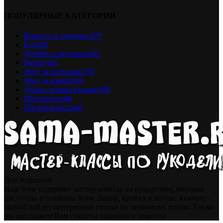
ПОПУЛЯРНЫЕ КАТЕГОРИИ
Красота и здоровье
479
Еда
302
Дизайн и интерьер
202
Разное
185
Уход за волосами
150
Уход за кожей
148
Декор своими руками
108
Интересное
88
Мастер-классы
69
Дон Корлеоне
Наш блог содержит мастер-классы по рукоделию, которые
доступны и понятны всем. Декор, кройка и шитье, вязание -
любой найдет интересные статьи по любимому хобби. Также
мы расскажем Вам секреты здоровья и красоты