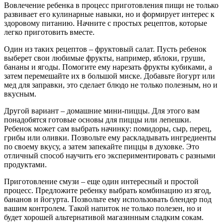
Вовлечение ребенка в процесс приготовления пищи не только
развивает его кулинарные навыки, но и формирует интерес к
здоровому питанию. Начните с простых рецептов, которые
легко приготовить вместе.
Один из таких рецептов – фруктовый салат. Пусть ребенок
выберет свои любимые фрукты, например, яблоки, груши,
бананы и ягоды. Помогите ему нарезать фрукты кубиками, а
затем перемешайте их в большой миске. Добавьте йогурт или
мед для заправки, это сделает блюдо не только полезным, но и
вкусным.
Другой вариант – домашние мини-пиццы. Для этого вам
понадобятся готовые основы для пиццы или лепешки.
Ребенок может сам выбрать начинку: помидоры, сыр, перец,
грибы или оливки. Позвольте ему раскладывать ингредиенты
по своему вкусу, а затем запекайте пиццы в духовке. Это
отличный способ научить его экспериментировать с разными
продуктами.
Приготовление смузи – еще один интересный и простой
процесс. Предложите ребенку выбрать комбинацию из ягод,
бананов и йогурта. Позвольте ему использовать блендер под
вашим контролем. Такой напиток не только полезен, но и
будет хорошей альтернативой магазинным сладким сокам.