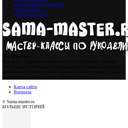
Декор своими руками
108
Интересное
88
Мастер-классы
69
Дон Корлеоне
Наш блог содержит мастер-классы по рукоделию, которые
доступны и понятны всем. Декор, кройка и шитье, вязание -
любой найдет интересные статьи по любимому хобби. Также
мы расскажем Вам секреты здоровья и красоты
Карта сайта
Вопросы
© Sama-master.ru
БОЛЬШЕ ИСТОРИЙ