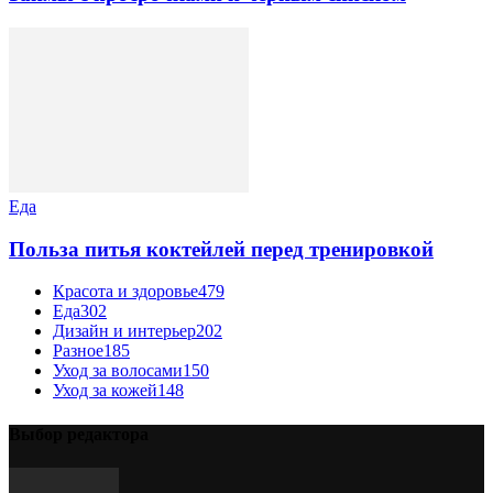
Еда
Польза питья коктейлей перед тренировкой
Красота и здоровье
479
Еда
302
Дизайн и интерьер
202
Разное
185
Уход за волосами
150
Уход за кожей
148
Выбор редактора