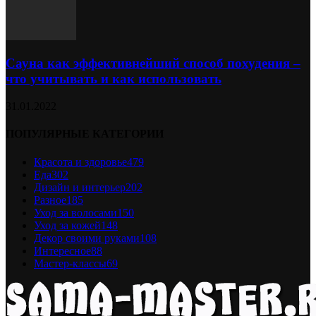
Сауна как эффективнейший способ похудения –
что учитывать и как использовать
31.01.2022
ПОПУЛЯРНЫЕ КАТЕГОРИИ
Красота и здоровье
479
Еда
302
Дизайн и интерьер
202
Разное
185
Уход за волосами
150
Уход за кожей
148
Декор своими руками
108
Интересное
88
Мастер-классы
69