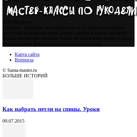
Дон Корлеоне
Наш блог содержит мастер-классы по рукоделию, которые
доступны и понятны всем. Декор, кройка и шитье, вязание -
любой найдет интересные статьи по любимому хобби. Также
мы расскажем Вам секреты здоровья и красоты
Карта сайта
Вопросы
© Sama-master.ru
БОЛЬШЕ ИСТОРИЙ
Как набрать петли на спицы. Уроки
09.07.2015