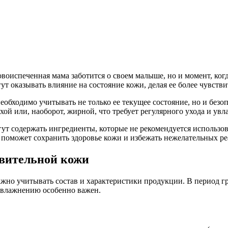
новоиспеченная мама заботится о своем малыше, но и момент, ко
ут оказывать влияние на состояние кожи, делая ее более чувств
 необходимо учитывать не только ее текущее состояние, но и бе
хой или, наоборот, жирной, что требует регулярного ухода и увл
ут содержать ингредиенты, которые не рекомендуется использов
о поможет сохранить здоровье кожи и избежать нежелательных ре
вительной кожи
жно учитывать состав и характеристики продукции. В период г
увлажнению особенно важен.