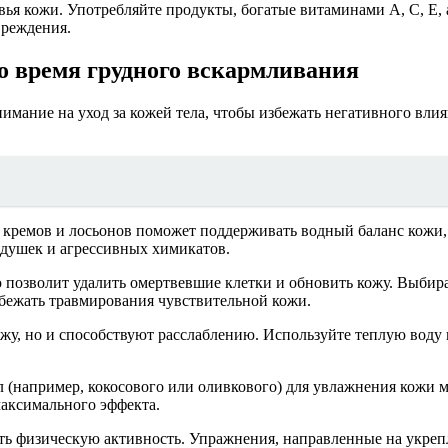
ья кожи. Употребляйте продукты, богатые витаминами A, C, E,
вреждения.
во время грудного вскармливания
мание на уход за кожей тела, чтобы избежать негативного влия
емов и лосьонов поможет поддерживать водный баланс кожи, п
тдушек и агрессивных химикатов.
 позволит удалить омертвевшие клетки и обновить кожу. Выбир
збежать травмирования чувствительной кожи.
, но и способствуют расслаблению. Используйте теплую воду и
(например, кокосового или оливкового) для увлажнения кожи м
максимального эффекта.
ть физическую активность. Упражнения, направленные на укре