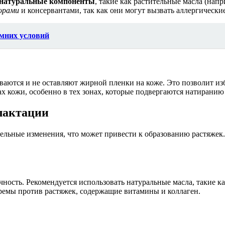
натуральные компоненты
, такие как растительные масла (нап
орами
и консервантами, так как они могут вызвать аллергически
имних условий
ываются и не оставляют жирной пленки на коже. Это позволит и
ах кожи, особенно в тех зонах, которые подвергаются натиранию
лактации
ельные изменения, что может привести к образованию растяжек
ность. Рекомендуется использовать натуральные масла, такие к
ремы против растяжек, содержащие витамины и коллаген.