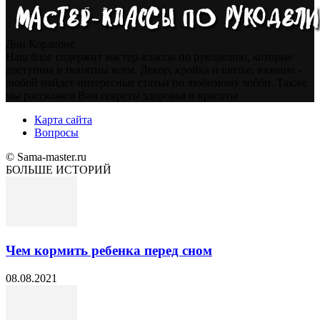
Дон Корлеоне
Наш блог содержит мастер-классы по рукоделию, которые
доступны и понятны всем. Декор, кройка и шитье, вязание -
любой найдет интересные статьи по любимому хобби. Также
мы расскажем Вам секреты здоровья и красоты
Карта сайта
Вопросы
© Sama-master.ru
БОЛЬШЕ ИСТОРИЙ
Чем кормить ребенка перед сном
08.08.2021