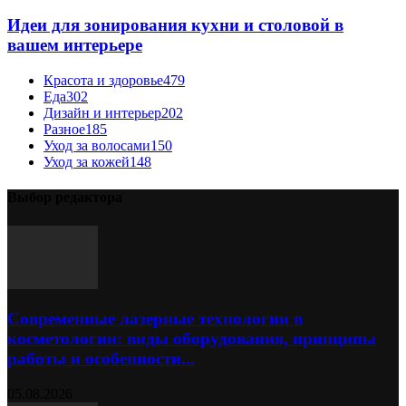
Идеи для зонирования кухни и столовой в
вашем интерьере
Красота и здоровье
479
Еда
302
Дизайн и интерьер
202
Разное
185
Уход за волосами
150
Уход за кожей
148
Выбор редактора
Современные лазерные технологии в
косметологии: виды оборудования, принципы
работы и особенности...
05.08.2026