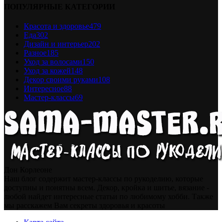
ПОПУЛЯРНЫЕ КАТЕГОРИИ
Красота и здоровье
479
Еда
302
Дизайн и интерьер
202
Разное
185
Уход за волосами
150
Уход за кожей
148
Декор своими руками
108
Интересное
88
Мастер-классы
69
Дон Корлеоне
Наш блог содержит мастер-классы по рукоделию, которые
доступны и понятны всем. Декор, кройка и шитье, вязание -
любой найдет интересные статьи по любимому хобби. Также
мы расскажем Вам секреты здоровья и красоты