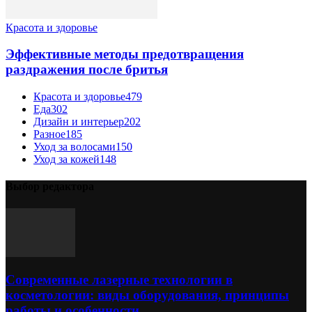
Красота и здоровье
Эффективные методы предотвращения
раздражения после бритья
Красота и здоровье
479
Еда
302
Дизайн и интерьер
202
Разное
185
Уход за волосами
150
Уход за кожей
148
Выбор редактора
Современные лазерные технологии в
косметологии: виды оборудования, принципы
работы и особенности...