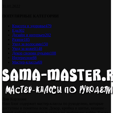
31.01.2022
ПОПУЛЯРНЫЕ КАТЕГОРИИ
Красота и здоровье
479
Еда
302
Дизайн и интерьер
202
Разное
185
Уход за волосами
150
Уход за кожей
148
Декор своими руками
108
Интересное
88
Мастер-классы
69
Дон Корлеоне
Наш блог содержит мастер-классы по рукоделию, которые
доступны и понятны всем. Декор, кройка и шитье, вязание -
любой найдет интересные статьи по любимому хобби. Также