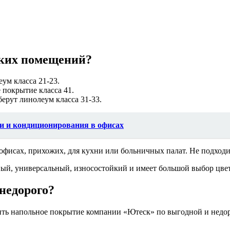
аких помещений?
еум класса 21-23.
 покрытие класса 41.
ерут линолеум класса 31-33.
и и кондиционирования в офисах
фисах, прихожих, для кухни или больничных палат. Не подходит
ый, универсальный, износостойкий и имеет большой выбор цвет
 недорого?
ить напольное покрытие компании «Ютеск» по выгодной и недор