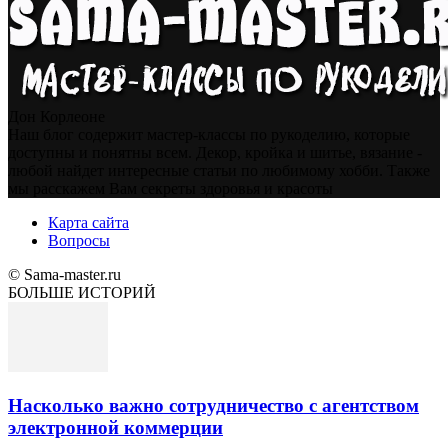
Дон Корлеоне
Наш блог содержит мастер-классы по рукоделию, которые
доступны и понятны всем. Декор, кройка и шитье, вязание -
любой найдет интересные статьи по любимому хобби. Также
мы расскажем Вам секреты здоровья и красоты
Карта сайта
Вопросы
© Sama-master.ru
БОЛЬШЕ ИСТОРИЙ
Насколько важно сотрудничество с агентством
электронной коммерции