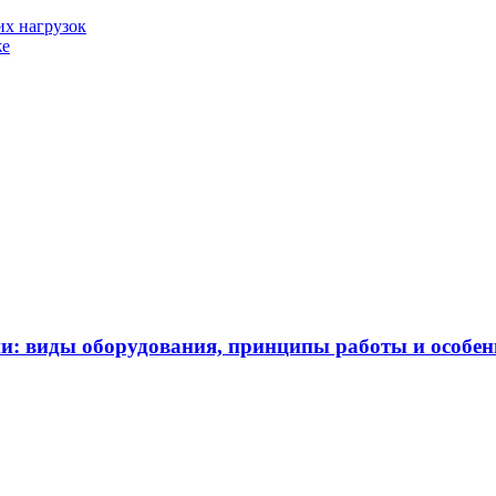
их нагрузок
же
и: виды оборудования, принципы работы и особе