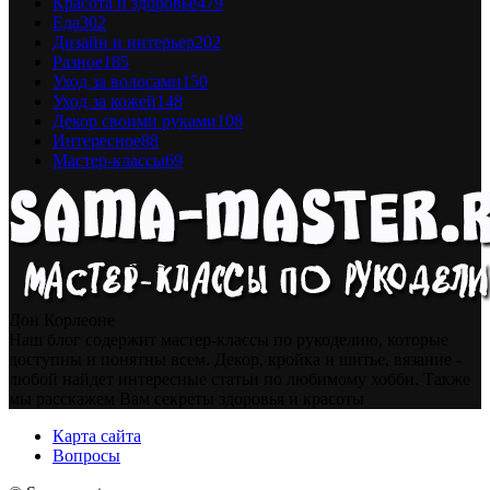
Красота и здоровье
479
Еда
302
Дизайн и интерьер
202
Разное
185
Уход за волосами
150
Уход за кожей
148
Декор своими руками
108
Интересное
88
Мастер-классы
69
Дон Корлеоне
Наш блог содержит мастер-классы по рукоделию, которые
доступны и понятны всем. Декор, кройка и шитье, вязание -
любой найдет интересные статьи по любимому хобби. Также
мы расскажем Вам секреты здоровья и красоты
Карта сайта
Вопросы