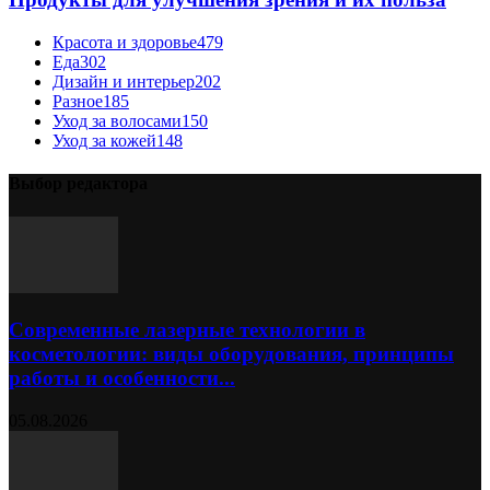
Красота и здоровье
479
Еда
302
Дизайн и интерьер
202
Разное
185
Уход за волосами
150
Уход за кожей
148
Выбор редактора
Современные лазерные технологии в
косметологии: виды оборудования, принципы
работы и особенности...
05.08.2026