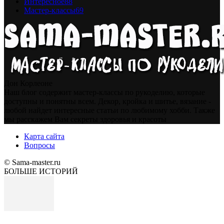
Интересное
88
Мастер-классы
69
Дон Корлеоне
Наш блог содержит мастер-классы по рукоделию, которые
доступны и понятны всем. Декор, кройка и шитье, вязание -
любой найдет интересные статьи по любимому хобби. Также
мы расскажем Вам секреты здоровья и красоты
Карта сайта
Вопросы
© Sama-master.ru
БОЛЬШЕ ИСТОРИЙ