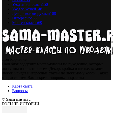
Уход за волосами
150
Уход за кожей
148
Декор своими руками
108
Интересное
88
Мастер-классы
69
Дон Корлеоне
Наш блог содержит мастер-классы по рукоделию, которые
доступны и понятны всем. Декор, кройка и шитье, вязание -
любой найдет интересные статьи по любимому хобби. Также
мы расскажем Вам секреты здоровья и красоты
Карта сайта
Вопросы
© Sama-master.ru
БОЛЬШЕ ИСТОРИЙ