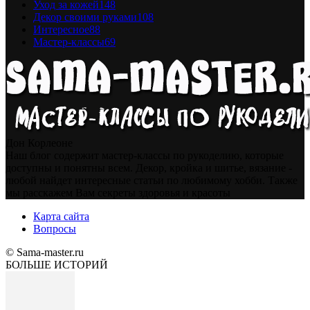
Уход за кожей
148
Декор своими руками
108
Интересное
88
Мастер-классы
69
Дон Корлеоне
Наш блог содержит мастер-классы по рукоделию, которые
доступны и понятны всем. Декор, кройка и шитье, вязание -
любой найдет интересные статьи по любимому хобби. Также
мы расскажем Вам секреты здоровья и красоты
Карта сайта
Вопросы
© Sama-master.ru
БОЛЬШЕ ИСТОРИЙ