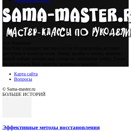
Мастер-классы
69
Дон Корлеоне
Наш блог содержит мастер-классы по рукоделию, которые
доступны и понятны всем. Декор, кройка и шитье, вязание -
любой найдет интересные статьи по любимому хобби. Также
мы расскажем Вам секреты здоровья и красоты
Карта сайта
Вопросы
© Sama-master.ru
БОЛЬШЕ ИСТОРИЙ
Эффективные методы восстановления