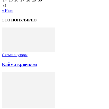
24
25
26
27
28
29
30
31
« Июл
ЭТО ПОПУЛЯРНО
Схемы и узоры
Кайма крючком