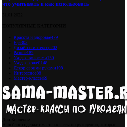
что учитывать и как использовать
31.01.2022
ПОПУЛЯРНЫЕ КАТЕГОРИИ
Красота и здоровье
479
Еда
302
Дизайн и интерьер
202
Разное
185
Уход за волосами
150
Уход за кожей
148
Декор своими руками
108
Интересное
88
Мастер-классы
69
Дон Корлеоне
Наш блог содержит мастер-классы по рукоделию, которые