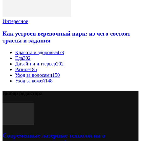
Интересное
Как устроен веревочный парк: из чего состоят
трассы и задания
Красота и здоровье
479
Еда
302
Дизайн и интерьер
202
Разное
185
Уход за волосами
150
Уход за кожей
148
Выбор редактора
Современные лазерные технологии в