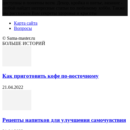
доступны и понятны всем. Декор, кройка и шитье, вязание -
любой найдет интересные статьи по любимому хобби. Также
мы расскажем Вам секреты здоровья и красоты
Карта сайта
Вопросы
© Sama-master.ru
БОЛЬШЕ ИСТОРИЙ
Как приготовить кофе по-восточному
21.04.2022
Рецепты напитков для улучшения самочувствия