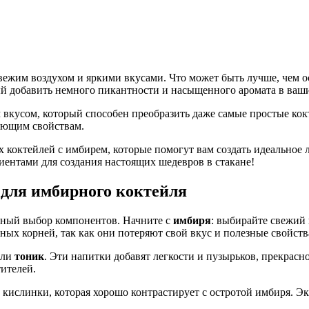
свежим воздухом и яркими вкусами. Что может быть лучше, чем о
й добавить немного пикантности и насыщенного аромата в ваш
кусом, который способен преобразить даже самые простые кокте
яющим свойствам.
 коктейлей с имбирем, которые помогут вам создать идеальное ле
иентами для создания настоящих шедевров в стакане!
для имбирного коктейля
ьный выбор компонентов. Начните с
имбиря
: выбирайте свежий
ых корней, так как они потеряют свой вкус и полезные свойств
ли
тоник
. Эти напитки добавят легкости и пузырьков, прекрасн
ителей.
т кислинки, которая хорошо контрастирует с остротой имбиря. 