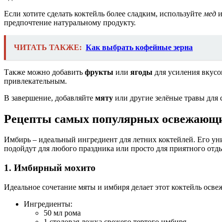
Если хотите сделать коктейль более сладким, используйте
мед
и
предпочтение натуральному продукту.
ЧИТАТЬ ТАКЖЕ:
Как выбрать кофейные зерна
Также можно добавить
фрукты
или
ягоды
для усиления вкусо
привлекательным.
В завершение, добавляйте
мяту
или другие зелёные травы для 
Рецепты самых популярных освежающи
Имбирь – идеальный ингредиент для летних коктейлей. Его ун
подойдут для любого праздника или просто для приятного отд
1. Имбирный мохито
Идеальное сочетание мяты и имбиря делает этот коктейль ос
Ингредиенты:
50 мл рома
1 столовая ложка свежего тертого имбиря