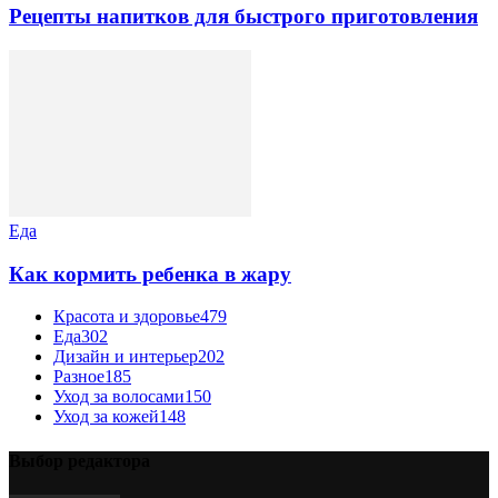
Рецепты напитков для быстрого приготовления
Еда
Как кормить ребенка в жару
Красота и здоровье
479
Еда
302
Дизайн и интерьер
202
Разное
185
Уход за волосами
150
Уход за кожей
148
Выбор редактора