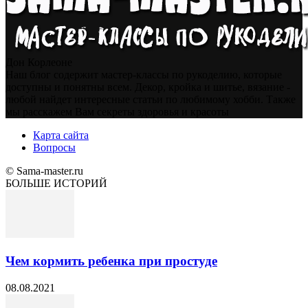
Дон Корлеоне
Наш блог содержит мастер-классы по рукоделию, которые
доступны и понятны всем. Декор, кройка и шитье, вязание -
любой найдет интересные статьи по любимому хобби. Также
мы расскажем Вам секреты здоровья и красоты
Карта сайта
Вопросы
© Sama-master.ru
БОЛЬШЕ ИСТОРИЙ
Чем кормить ребенка при простуде
08.08.2021