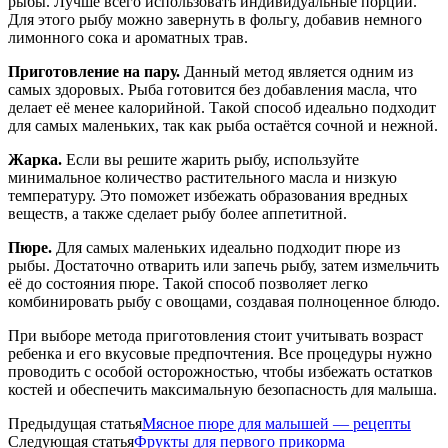
рыбы. Лучше всего использовать индивидуальные порции.
Для этого рыбу можно завернуть в фольгу, добавив немного
лимонного сока и ароматных трав.
Приготовление на пару.
Данный метод является одним из
самых здоровых. Рыба готовится без добавления масла, что
делает её менее калорийной. Такой способ идеально подходит
для самых маленьких, так как рыба остаётся сочной и нежной.
Жарка.
Если вы решите жарить рыбу, используйте
минимальное количество растительного масла и низкую
температуру. Это поможет избежать образования вредных
веществ, а также сделает рыбу более аппетитной.
Пюре.
Для самых маленьких идеально подходит пюре из
рыбы. Достаточно отварить или запечь рыбу, затем измельчить
её до состояния пюре. Такой способ позволяет легко
комбинировать рыбу с овощами, создавая полноценное блюдо.
При выборе метода приготовления стоит учитывать возраст
ребенка и его вкусовые предпочтения. Все процедуры нужно
проводить с особой осторожностью, чтобы избежать остатков
костей и обеспечить максимальную безопасность для малыша.
Предыдущая статья
Мясное пюре для малышей — рецепты
Следующая статья
Фрукты для первого прикорма