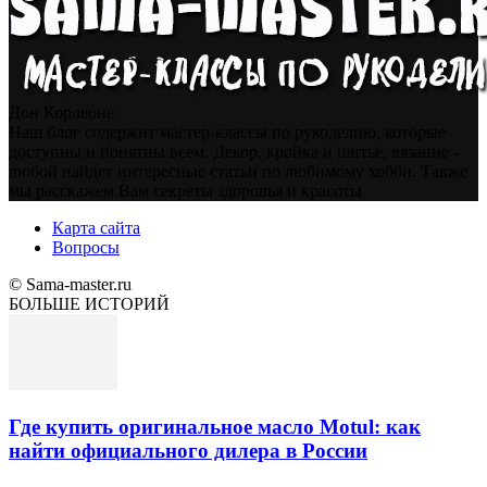
Дон Корлеоне
Наш блог содержит мастер-классы по рукоделию, которые
доступны и понятны всем. Декор, кройка и шитье, вязание -
любой найдет интересные статьи по любимому хобби. Также
мы расскажем Вам секреты здоровья и красоты
Карта сайта
Вопросы
© Sama-master.ru
БОЛЬШЕ ИСТОРИЙ
Где купить оригинальное масло Motul: как
найти официального дилера в России