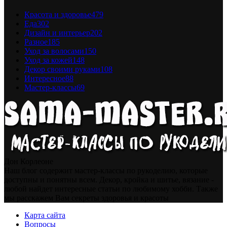
Красота и здоровье
479
Еда
302
Дизайн и интерьер
202
Разное
185
Уход за волосами
150
Уход за кожей
148
Декор своими руками
108
Интересное
88
Мастер-классы
69
Дон Корлеоне
Наш блог содержит мастер-классы по рукоделию, которые
доступны и понятны всем. Декор, кройка и шитье, вязание -
любой найдет интересные статьи по любимому хобби. Также
мы расскажем Вам секреты здоровья и красоты
Карта сайта
Вопросы