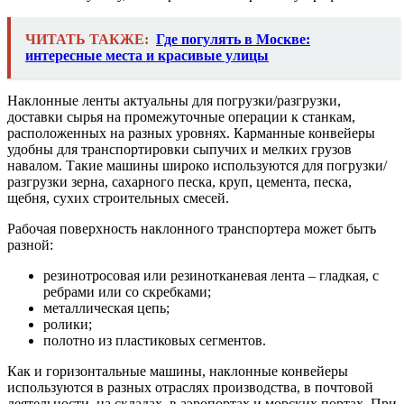
ЧИТАТЬ ТАКЖЕ:
Где погулять в Москве:
интересные места и красивые улицы
Наклонные ленты актуальны для погрузки/разгрузки,
доставки сырья на промежуточные операции к станкам,
расположенных на разных уровнях. Карманные конвейеры
удобны для транспортировки сыпучих и мелких грузов
навалом. Такие машины широко используются для погрузки/
разгрузки зерна, сахарного песка, круп, цемента, песка,
щебня, сухих строительных смесей.
Рабочая поверхность наклонного транспортера может быть
разной:
резинотросовая или резинотканевая лента – гладкая, с
ребрами или со скребками;
металлическая цепь;
ролики;
полотно из пластиковых сегментов.
Как и горизонтальные машины, наклонные конвейеры
используются в разных отраслях производства, в почтовой
деятельности, на складах, в аэропортах и морских портах. При