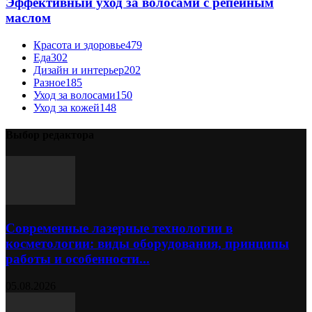
Эффективный уход за волосами с репейным
маслом
Красота и здоровье
479
Еда
302
Дизайн и интерьер
202
Разное
185
Уход за волосами
150
Уход за кожей
148
Выбор редактора
Современные лазерные технологии в
косметологии: виды оборудования, принципы
работы и особенности...
05.08.2026