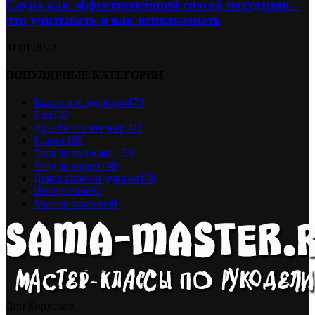
Сауна как эффективнейший способ похудения –
что учитывать и как использовать
31.01.2022
ПОПУЛЯРНЫЕ КАТЕГОРИИ
Красота и здоровье
479
Еда
302
Дизайн и интерьер
202
Разное
185
Уход за волосами
150
Уход за кожей
148
Декор своими руками
108
Интересное
88
Мастер-классы
69
Дон Корлеоне