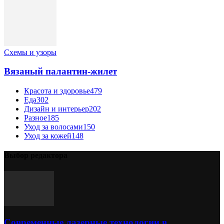
Схемы и узоры
Вязаный палантин-жилет
Красота и здоровье
479
Еда
302
Дизайн и интерьер
202
Разное
185
Уход за волосами
150
Уход за кожей
148
Выбор редактора
Современные лазерные технологии в