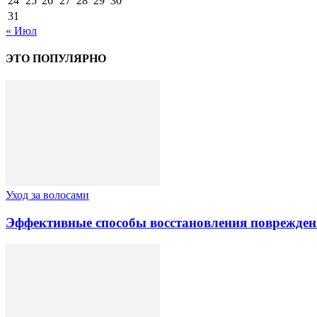
24
25
26
27
28
29
30
31
« Июл
ЭТО ПОПУЛЯРНО
Уход за волосами
Эффективные способы восстановления поврежден