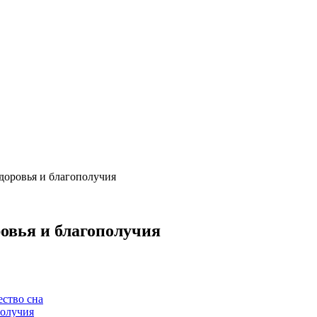
доровья и благополучия
овья и благополучия
ство сна
получия