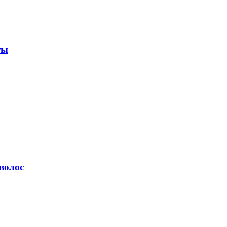
ты
волос