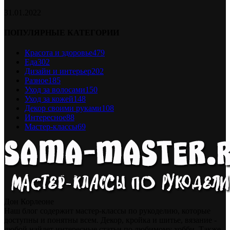
31.01.2022
ПОПУЛЯРНЫЕ КАТЕГОРИИ
Красота и здоровье
479
Еда
302
Дизайн и интерьер
202
Разное
185
Уход за волосами
150
Уход за кожей
148
Декор своими руками
108
Интересное
88
Мастер-классы
69
Дон Корлеоне
Наш блог содержит мастер-классы по рукоделию, которые
доступны и понятны всем. Декор, кройка и шитье, вязание -
любой найдет интересные статьи по любимому хобби. Также