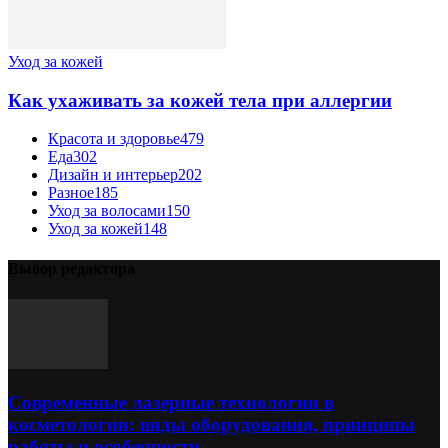
Уход за кожей
Как ухаживать за кожей тела при аллергии
Красота и здоровье
479
Еда
302
Дизайн и интерьер
202
Разное
185
Уход за волосами
150
Уход за кожей
148
Выбор редактора
Современные лазерные технологии в
косметологии: виды оборудования, принципы
работы и особенности...