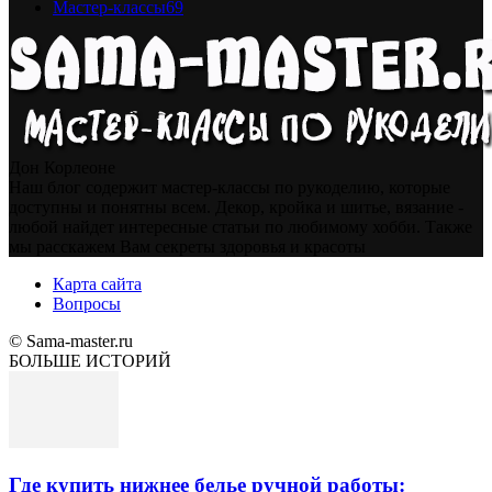
Мастер-классы
69
Дон Корлеоне
Наш блог содержит мастер-классы по рукоделию, которые
доступны и понятны всем. Декор, кройка и шитье, вязание -
любой найдет интересные статьи по любимому хобби. Также
мы расскажем Вам секреты здоровья и красоты
Карта сайта
Вопросы
© Sama-master.ru
БОЛЬШЕ ИСТОРИЙ
Где купить нижнее белье ручной работы: