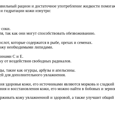
равильный рацион и достаточное употребление жидкости помога
 и гидратации кожи изнутри:
 соки.
ля, так как они могут способствовать обезвоживанию.
слот, которые содержатся в рыбе, орехах и семенах.
 кожу необходимыми липидами.
инами C и E.
жу от воздействия свободных радикалов.
ы, такие как огурцы, арбузы и апельсины.
ей для дополнительного увлажнения.
я здоровья кожи, его источниками являются морковь и сладкий
ния и восстановления кожи, его можно найти в бобовых и зерно
рживать кожу увлажненной и здоровой, а также улучшит общий