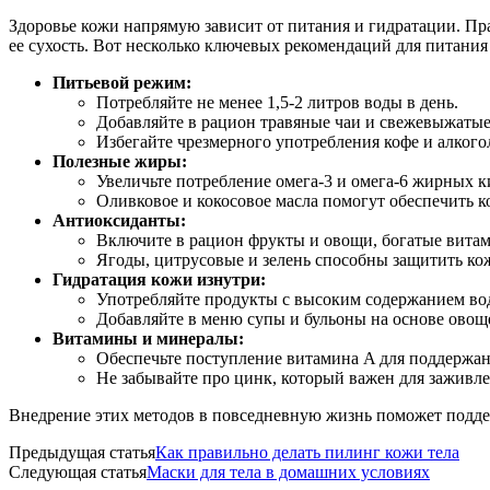
Здоровье кожи напрямую зависит от питания и гидратации. П
ее сухость. Вот несколько ключевых рекомендаций для питания
Питьевой режим:
Потребляйте не менее 1,5-2 литров воды в день.
Добавляйте в рацион травяные чаи и свежевыжатые
Избегайте чрезмерного употребления кофе и алкого
Полезные жиры:
Увеличьте потребление омега-3 и омега-6 жирных ки
Оливковое и кокосовое масла помогут обеспечить
Антиоксиданты:
Включите в рацион фрукты и овощи, богатые витам
Ягоды, цитрусовые и зелень способны защитить ко
Гидратация кожи изнутри:
Употребляйте продукты с высоким содержанием вод
Добавляйте в меню супы и бульоны на основе овощ
Витамины и минералы:
Обеспечьте поступление витамина A для поддержани
Не забывайте про цинк, который важен для заживле
Внедрение этих методов в повседневную жизнь поможет подде
Предыдущая статья
Как правильно делать пилинг кожи тела
Следующая статья
Маски для тела в домашних условиях