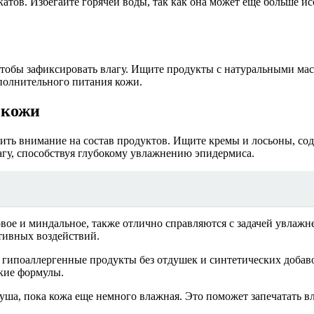
тов. Избегайте горячей воды, так как она может еще больше ис
тобы зафиксировать влагу. Ищите продукты с натуральными мас
ополнительного питания кожи.
 кожи
ть внимание на состав продуктов. Ищите кремы и лосьоны, сод
гу, способствуя глубокому увлажнению эпидермиса.
вое и миндальное, также отлично справляются с задачей увлажн
ативных воздействий.
 гипоаллергенные продукты без отдушек и синтетических добаво
гкие формулы.
уша, пока кожа еще немного влажная. Это поможет запечатать в