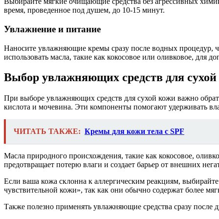
Выбирайте мягкие очищающие средства без агрессивных химика
время, проведенное под душем, до 10-15 минут.
Увлажнение и питание
Наносите увлажняющие кремы сразу после водных процедур, ч
использовать масла, такие как кокосовое или оливковое, для д
Выбор увлажняющих средств для сухой
При выборе увлажняющих средств для сухой кожи важно обрати
кислота и мочевина. Эти компоненты помогают удерживать вла
ЧИТАТЬ ТАКЖЕ:
Кремы для кожи тела с SPF
Масла природного происхождения, такие как кокосовое, оливко
предотвращает потерю влаги и создает барьер от внешних нег
Если ваша кожа склонна к аллергическим реакциям, выбирайте
чувствительной кожи», так как они обычно содержат более мя
Также полезно применять увлажняющие средства сразу после д