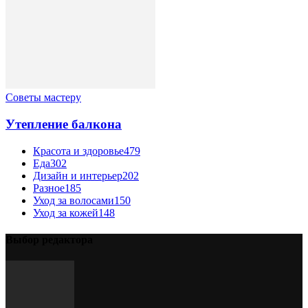
Советы мастеру
Утепление балкона
Красота и здоровье
479
Еда
302
Дизайн и интерьер
202
Разное
185
Уход за волосами
150
Уход за кожей
148
Выбор редактора