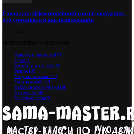
Сауна как эффективнейший способ похудения –
что учитывать и как использовать
31.01.2022
ПОПУЛЯРНЫЕ КАТЕГОРИИ
Красота и здоровье
479
Еда
302
Дизайн и интерьер
202
Разное
185
Уход за волосами
150
Уход за кожей
148
Декор своими руками
108
Интересное
88
Мастер-классы
69