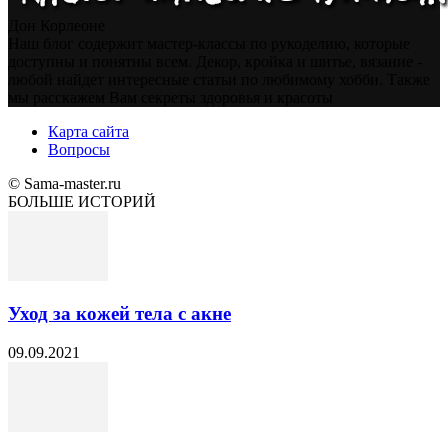
Дон Корлеоне
Наш блог содержит мастер-классы по рукоделию, которые
доступны и понятны всем. Декор, кройка и шитье, вязание -
любой найдет интересные статьи по любимому хобби. Также
мы расскажем Вам секреты здоровья и красоты
Карта сайта
Вопросы
© Sama-master.ru
БОЛЬШЕ ИСТОРИЙ
Уход за кожей тела с акне
09.09.2021