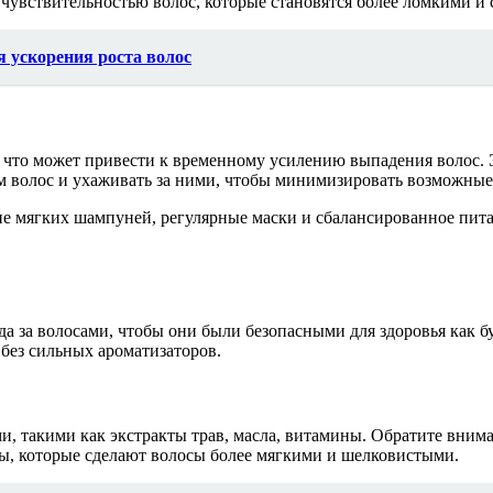
 чувствительностью волос, которые становятся более ломкими 
 ускорения роста волос
, что может привести к временному усилению выпадения волос.
ием волос и ухаживать за ними, чтобы минимизировать возможны
ие мягких шампуней, регулярные маски и сбалансированное пит
а за волосами, чтобы они были безопасными для здоровья как б
без сильных ароматизаторов.
такими как экстракты трав, масла, витамины. Обратите внимани
, которые сделают волосы более мягкими и шелковистыми.