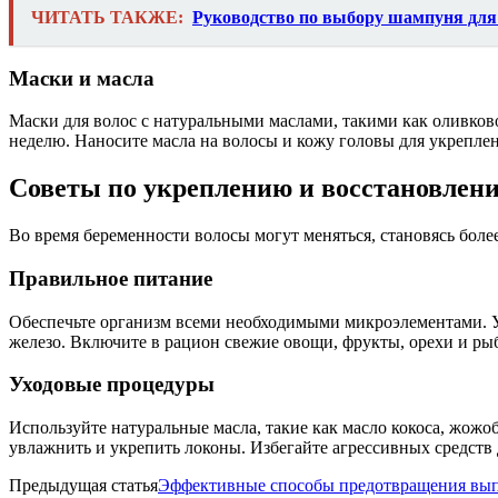
ЧИТАТЬ ТАКЖЕ:
Руководство по выбору шампуня для 
Маски и масла
Маски для волос с натуральными маслами, такими как оливково
неделю. Наносите масла на волосы и кожу головы для укрепле
Советы по укреплению и восстановлен
Во время беременности волосы могут меняться, становясь бол
Правильное питание
Обеспечьте организм всеми необходимыми микроэлементами. У
железо. Включите в рацион свежие овощи, фрукты, орехи и рыб
Уходовые процедуры
Используйте натуральные масла, такие как масло кокоса, жожоб
увлажнить и укрепить локоны. Избегайте агрессивных средств 
Предыдущая статья
Эффективные способы предотвращения вып