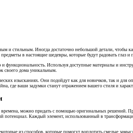
тным и стильным. Иногда достаточно небольшой детали, чтобы 
предметы в настоящие шедевры, которые будут радовать глаз и 
о и функциональность. Используя доступные материалы и инстр
ок своего дома уникальным.
рческих изысканиях. Они подойдут как для новичков, так и для
йна, где ваши задумки станут отражением вашего стиля и характ
и
 времена, можно придать с помощью оригинальных решений. Пр
ий потенциал. Каждый элемент, использованный в трансформаци
некоторые из способов, которые помогут воплотить смелые замы