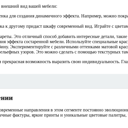
ь внешний вид вашей мебели:
енка для создания динамичного эффекта. Например, можно пок
а к другому придаст шкафу современный вид. Играйте с цветами
фареты. Это отличный способ добавить интересные детали, таки
ния эффекта состаренной мебели. Используйте специальные крас
убину. Экспериментируйте с различными оттенками матовой крас
рельефных узоров. Это можно сделать с помощью текстурных та
 и прекрасная возможность выразить свою индивидуальность. Гла
ении
Современные направления в этом сегменте постоянно эволюцион
ычные фактуры, яркие принты и уникальные цветовые палитры, 