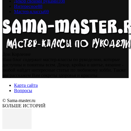
Декор своими руками
108
Интересное
88
Мастер-классы
69
Дон Корлеоне
Наш блог содержит мастер-классы по рукоделию, которые
доступны и понятны всем. Декор, кройка и шитье, вязание -
любой найдет интересные статьи по любимому хобби. Также
мы расскажем Вам секреты здоровья и красоты
Карта сайта
Вопросы
© Sama-master.ru
БОЛЬШЕ ИСТОРИЙ