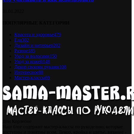
31.01.2022
ПОПУЛЯРНЫЕ КАТЕГОРИИ
Красота и здоровье
479
Еда
302
Дизайн и интерьер
202
Разное
185
Уход за волосами
150
Уход за кожей
148
Декор своими руками
108
Интересное
88
Мастер-классы
69
Дон Корлеоне
Наш блог содержит мастер-классы по рукоделию, которые
доступны и понятны всем. Декор, кройка и шитье, вязание -