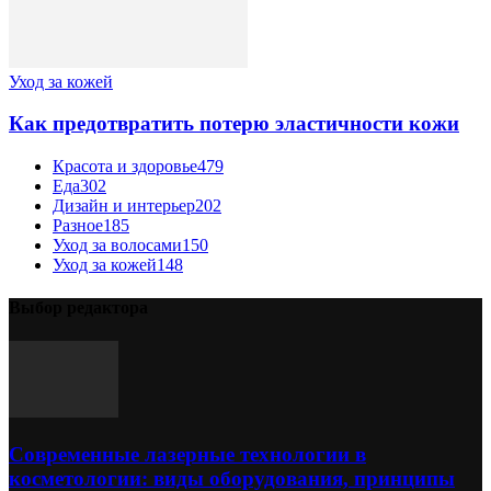
Уход за кожей
Как предотвратить потерю эластичности кожи
Красота и здоровье
479
Еда
302
Дизайн и интерьер
202
Разное
185
Уход за волосами
150
Уход за кожей
148
Выбор редактора
Современные лазерные технологии в
косметологии: виды оборудования, принципы