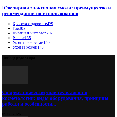
Ювелирная эпоксидная смола: преимущества и
рекомендации по использованию
Красота и здоровье
479
Еда
302
Дизайн и интерьер
202
Разное
185
Уход за волосами
150
Уход за кожей
148
Выбор редактора
Современные лазерные технологии в
косметологии: виды оборудования, принципы
работы и особенности...
05.08.2026