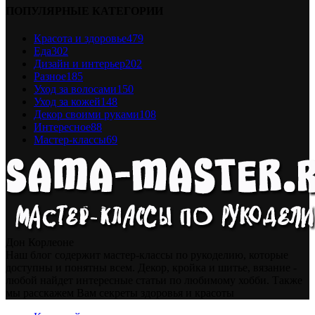
ПОПУЛЯРНЫЕ КАТЕГОРИИ
Красота и здоровье
479
Еда
302
Дизайн и интерьер
202
Разное
185
Уход за волосами
150
Уход за кожей
148
Декор своими руками
108
Интересное
88
Мастер-классы
69
Дон Корлеоне
Наш блог содержит мастер-классы по рукоделию, которые
доступны и понятны всем. Декор, кройка и шитье, вязание -
любой найдет интересные статьи по любимому хобби. Также
мы расскажем Вам секреты здоровья и красоты