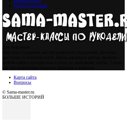
Интересное
88
Мастер-классы
69
Дон Корлеоне
Наш блог содержит мастер-классы по рукоделию, которые
доступны и понятны всем. Декор, кройка и шитье, вязание -
любой найдет интересные статьи по любимому хобби. Также
мы расскажем Вам секреты здоровья и красоты
Карта сайта
Вопросы
© Sama-master.ru
БОЛЬШЕ ИСТОРИЙ