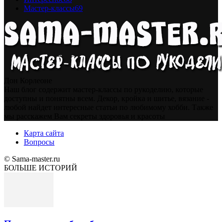
Мастер-классы
69
Дон Корлеоне
Наш блог содержит мастер-классы по рукоделию, которые
доступны и понятны всем. Декор, кройка и шитье, вязание -
любой найдет интересные статьи по любимому хобби. Также
мы расскажем Вам секреты здоровья и красоты
Карта сайта
Вопросы
© Sama-master.ru
БОЛЬШЕ ИСТОРИЙ