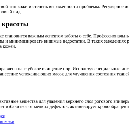
свой тип кожи и степень выраженности проблемы. Регулярное ис
ровый вид.
 красоты
оже становится важным аспектом заботы о себе. Профессиональ
мы и минимизировать видимые недостатки. В таких заведениях
а кожей.
правлена на глубокое очищение пор. Используя специальные инс
нанесение успокаивающих масок для улучшения состояния тканей
тивные вещества для удаления верхнего слоя рогового эпидерми
т избавиться от мелких дефектов, активизирует кровообращение
ожи
ля кожи