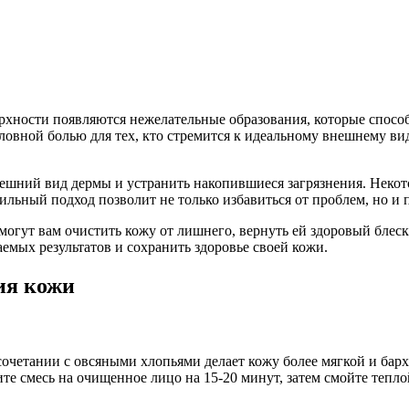
верхности появляются нежелательные образования, которые спос
овной болью для тех, кто стремится к идеальному внешнему ви
шний вид дермы и устранить накопившиеся загрязнения. Некото
льный подход позволит не только избавиться от проблем, но и 
огут вам очистить кожу от лишнего, вернуть ей здоровый блеск
аемых результатов и сохранить здоровье своей кожи.
ия кожи
очетании с овсяными хлопьями делает кожу более мягкой и бар
е смесь на очищенное лицо на 15-20 минут, затем смойте теплой