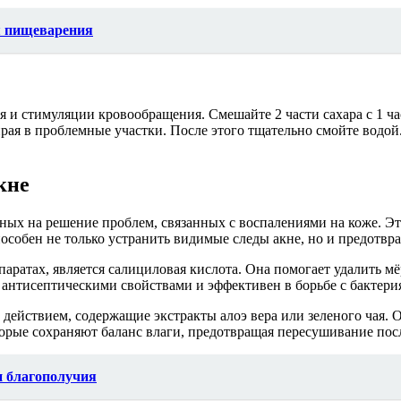
я пищеварения
 и стимуляции кровообращения. Смешайте 2 части сахара с 1 ч
ая в проблемные участки. После этого тщательно смойте водой
кне
ых на решение проблем, связанных с воспалениями на коже. Эт
собен не только устранить видимые следы акне, но и предотвра
аратах, является салициловая кислота. Она помогает удалить м
т антисептическими свойствами и эффективен в борьбе с бакте
действием, содержащие экстракты алоэ вера или зеленого чая.
орые сохраняют баланс влаги, предотвращая пересушивание пос
и благополучия