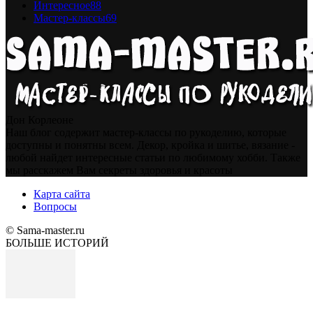
Интересное
88
Мастер-классы
69
Дон Корлеоне
Наш блог содержит мастер-классы по рукоделию, которые
доступны и понятны всем. Декор, кройка и шитье, вязание -
любой найдет интересные статьи по любимому хобби. Также
мы расскажем Вам секреты здоровья и красоты
Карта сайта
Вопросы
© Sama-master.ru
БОЛЬШЕ ИСТОРИЙ